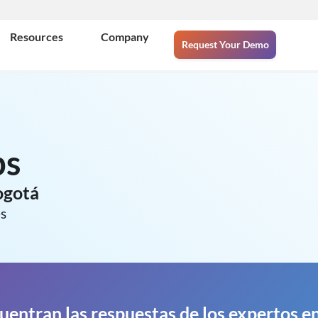
Resources
Company
Request Your Demo
ps
ogotá
es
uentran las respuestas de los expertos e