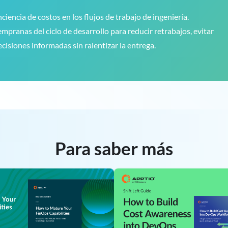
ciencia de costos en los flujos de trabajo de ingeniería.
pranas del ciclo de desarrollo para reducir retrabajos, evitar
isiones informadas sin ralentizar la entrega.
Para saber más