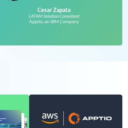
Cesar Zapata
LATAM Solution Consultant
Apptio, an IBM Company