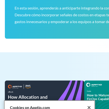
En esta sesión, aprenderás a anticiparte integrando la con
Descubre cómo incorporar señales de costos en etapas tem
gastos innecesarios y empoderar a los equipos a tomar dec
Cookies on Apptio.com